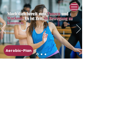
Mach dich bereit zum
Tanzen
und
Workout
. Es ist Zeit,
in Bewegung zu
kommen.
Aerobic-Plan