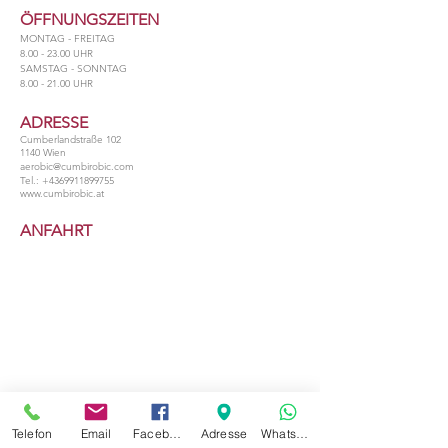
ÖFFNUNGSZEITEN
MONTAG - FREITAG
8.00 - 23.00
UHR
​SAMSTAG - SONNTAG
​8.00 - 21.00 UHR
ADRESSE
Cumberlandstraße 102
1140 Wien
aerobic@cumbirobic.com
Tel.:
+4369911899755
www.cumbirobic.at
ANFAHRT
© 2017 CUMBIROBIC FITNESS-STUDIO.
Telefon
Email
Facebook
Adresse
Whatsapp
www.cumbirobic.at