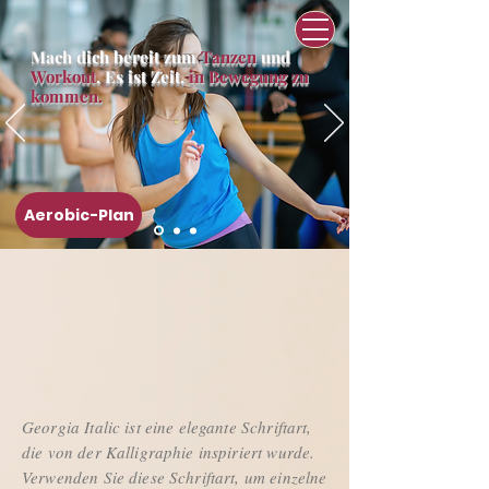
Mach dich bereit zum
Tanzen
und
Workout
. Es ist Zeit,
in Bewegung zu
kommen.
Aerobic-Plan
Georgia Italic ist eine elegante Schriftart,
die von der Kalligraphie inspiriert wurde.
Verwenden Sie diese Schriftart, um einzelne